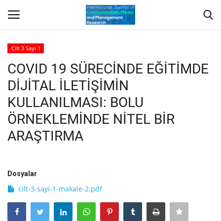
Cilt 3 Sayı 1
Giriş Yap
Kayıt Ol
COVID 19 SÜRECİNDE EĞİTİMDE
DİJİTAL İLETİŞİMİN
Anasayfa
KULLANILMASI: BOLU
Hakkımızda
ÖRNEKLEMİNDE NİTEL BİR
ARAŞTIRMA
Yayımcı/Dergi Kurulları
Dergi
Dosyalar
Indeksler
cilt-3-sayi-1-makale-2.pdf
Yazım Kuralları