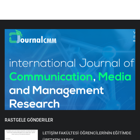
RASTGELE GÖNDERILER
LETİŞİM FAKÜLTESİ ÖĞRENCİLERİNİN EĞİTİMDE
ÜRETKEN YAPAY...