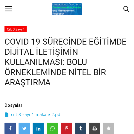
Cilt 3 Sayı 1
Giriş Yap
Kayıt Ol
COVID 19 SÜRECİNDE EĞİTİMDE
DİJİTAL İLETİŞİMİN
Anasayfa
KULLANILMASI: BOLU
Hakkımızda
ÖRNEKLEMİNDE NİTEL BİR
ARAŞTIRMA
Yayımcı/Dergi Kurulları
Dergi
Dosyalar
Indeksler
cilt-3-sayi-1-makale-2.pdf
Yazım Kuralları