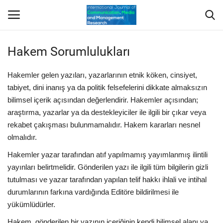
Hakem Sorumlulukları
Giriş Yap
Kayıt Ol
Hakemler gelen yazıları, yazarlarının etnik köken, cinsiyet,
Anasayfa
tabiyet, dini inanış ya da politik felsefelerini dikkate almaksızın
bilimsel içerik açısından değerlendirir. Hakemler açısından;
araştırma, yazarlar ya da destekleyiciler ile ilgili bir çıkar veya
Hakkımızda
rekabet çakışması bulunmamalıdır. Hakem kararları nesnel
olmalıdır.
Yayımcı/Dergi Kurulları
Hakemler yazar tarafından atıf yapılmamış yayımlanmış ilintili
Dergi
yayınları belirtmelidir. Gönderilen yazı ile ilgili tüm bilgilerin gizli
tutulması ve yazar tarafından yapılan telif hakkı ihlali ve intihal
Indeksler
durumlarının farkına vardığında Editöre bildirilmesi ile
yükümlüdürler.
Yazım Kuralları
Hakem, gönderilen bir yazının içeriğinin kendi bilimsel alanı ya