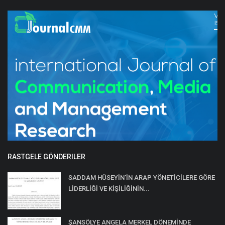
RASTGELE GÖNDERILER
SADDAM HÜSEYİN'İN ARAP YÖNETİCİLERE GÖRE
LİDERLİĞİ VE KİŞİLİĞİNİN...
ŞANSÖLYE ANGELA MERKEL DÖNEMİNDE