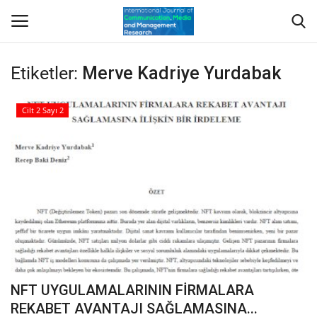
Etiketler:
Merve Kadriye Yurdabak
Giriş Yap
Kayıt Ol
Cilt 2 Sayı 2
Anasayfa
Hakkımızda
Yayımcı/Dergi Kurulları
Dergi
Indeksler
NFT UYGULAMALARININ FİRMALARA
Yazım Kuralları
REKABET AVANTAJI SAĞLAMASINA...